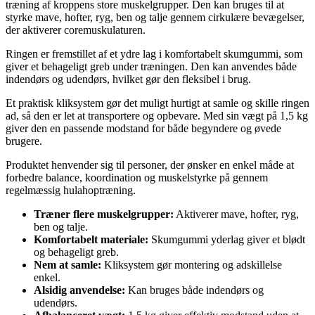
træning af kroppens store muskelgrupper. Den kan bruges til at
styrke mave, hofter, ryg, ben og talje gennem cirkulære bevægelser,
der aktiverer coremuskulaturen.
Ringen er fremstillet af et ydre lag i komfortabelt skumgummi, som
giver et behageligt greb under træningen. Den kan anvendes både
indendørs og udendørs, hvilket gør den fleksibel i brug.
Et praktisk kliksystem gør det muligt hurtigt at samle og skille ringen
ad, så den er let at transportere og opbevare. Med sin vægt på 1,5 kg
giver den en passende modstand for både begyndere og øvede
brugere.
Produktet henvender sig til personer, der ønsker en enkel måde at
forbedre balance, koordination og muskelstyrke på gennem
regelmæssig hulahoptræning.
Træner flere muskelgrupper:
Aktiverer mave, hofter, ryg,
ben og talje.
Komfortabelt materiale:
Skumgummi yderlag giver et blødt
og behageligt greb.
Nem at samle:
Kliksystem gør montering og adskillelse
enkel.
Alsidig anvendelse:
Kan bruges både indendørs og
udendørs.