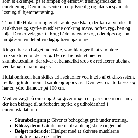
som et eksempel på et simpelt og effektivt træningsredskab til
coretræning. Den repræsenterer en prisvenlig og pladsbesparende
løsning til hjemmetræning.
Titan Life Hulahopring er et træningsredskab, der kan anvendes til
at aktivere og styrke musklerne omkring mave, hofter, ryg, ben og
talje. Den er velegnet til brug både indendørs og udendørs og kan
indgå som en del af en daglig træningsrutine.
Ringen har en bølget inderside, som bidrager til at stimulere
muskulaturen under brug. Den er fremstillet med en
skumbelægning, der giver et behageligt greb og reducerer ubehag
ved længere træningspas.
Hulahopringen kan skilles ad i sektioner ved hjælp af et klik-system,
hvilket gør den nem at samle og opbevare. Den leveres i to farver og
har en ydre diameter på 100 cm.
Med en vægt på omkring 2 kg giver ringen en passende modstand,
der kan bidrage til at forbedre styrke og udholdenhed i
coremuskulaturen.
Skumbelægning:
Giver et behageligt greb under træning.
Klik-system:
Gør det nemt at samle og skille ringen ad.
Bølget inderside:
Hjælper med at aktivere musklerne
omkring mave og hofter.