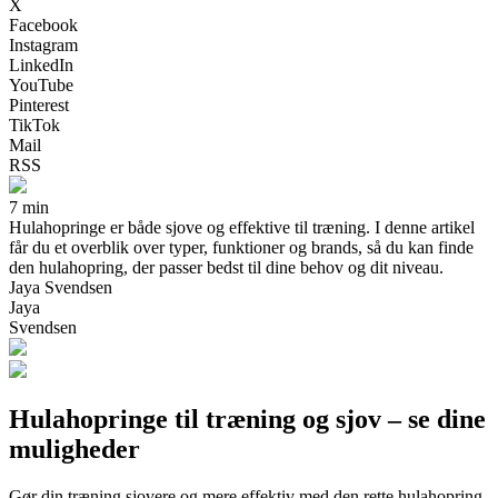
X
Facebook
Instagram
LinkedIn
YouTube
Pinterest
TikTok
Mail
RSS
7 min
Hulahopringe er både sjove og effektive til træning. I denne artikel
får du et overblik over typer, funktioner og brands, så du kan finde
den hulahopring, der passer bedst til dine behov og dit niveau.
Jaya Svendsen
Jaya
Svendsen
Hulahopringe til træning og sjov – se dine
muligheder
Gør din træning sjovere og mere effektiv med den rette hulahopring