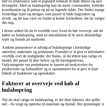
fået en renæssance som et populært redskab til både fitness og sjov
bevægelse. Med en hulahopring kan du træne coremuskler, forbedre
koordination og få pulsen op på en legende måde. Der findes mange
forskellige typer og designs, som passer til både begyndere og
øvede, og det kan være en fordel at kende forskellene, før du vælger
din ring.
I denne artikel får du et overblik over, hvad du bør overveje, når du
køber en hulahopring, samt en introduktion til de mest almindelige
typer og brands på markedet.
Artiklen præsenterer et udvalg af hulahopringe i forskellige
størrelser, materialer og prisklasser. Formålet er at give et informativt
overblik over de muligheder, der findes, så du lettere kan vælge en
model, der passer til dine behov og dit træningsniveau.
Oplysningerne om produkterne er baseret på beskrivelser fra
producenter og forhandlere og er opsummeret for at give et klart
billede af funktioner og egenskaber.
Faktorer at overveje ved køb af
hulahopring
Når du skal vælge en hulahopring, er der flere faktorer, der spiller
ind – fra vægt og størrelse til materiale og formål. Her gennemgår vi