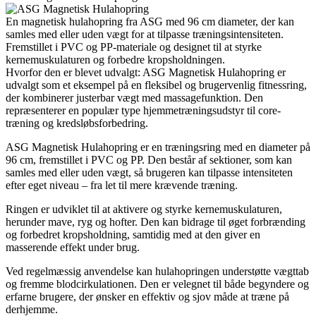
En magnetisk hulahopring fra ASG med 96 cm diameter, der kan
samles med eller uden vægt for at tilpasse træningsintensiteten.
Fremstillet i PVC og PP-materiale og designet til at styrke
kernemuskulaturen og forbedre kropsholdningen.
Hvorfor den er blevet udvalgt: ASG Magnetisk Hulahopring er
udvalgt som et eksempel på en fleksibel og brugervenlig fitnessring,
der kombinerer justerbar vægt med massagefunktion. Den
repræsenterer en populær type hjemmetræningsudstyr til core-
træning og kredsløbsforbedring.
ASG Magnetisk Hulahopring er en træningsring med en diameter på
96 cm, fremstillet i PVC og PP. Den består af sektioner, som kan
samles med eller uden vægt, så brugeren kan tilpasse intensiteten
efter eget niveau – fra let til mere krævende træning.
Ringen er udviklet til at aktivere og styrke kernemuskulaturen,
herunder mave, ryg og hofter. Den kan bidrage til øget forbrænding
og forbedret kropsholdning, samtidig med at den giver en
masserende effekt under brug.
Ved regelmæssig anvendelse kan hulahopringen understøtte vægttab
og fremme blodcirkulationen. Den er velegnet til både begyndere og
erfarne brugere, der ønsker en effektiv og sjov måde at træne på
derhjemme.