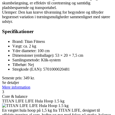
skumbelægning, er effektiv til coretræning og samtidig
pladsbesparende og transportabel.
Ulemper: Den kan kræve tilvænning for begyndere og tilbyder
begrænset variation i træningsmuligheder sammenlignet med større
udstyr.
Specifikationer
Brand: Titan Fitness
Vægt: ca. 2 kg
Ydre diameter: 100 cm
Dimensioner (emballage): 53 × 20 × 7,5 cm
Samlingsmetode: Klik-system
Tilbehør: Nej
Stregkode (EAN): 5701000020481
Seneste pris:
349
kr.
Se detaljer
Mere information
3
Core & balance
TITAN LIFE LIFE Hula Hoop 1.5 kg
En vægtet hula hoop på 1,5 kg fra TITAN LIFE, designet til
effektiv træning af core, hofter og ryg med fokus på styrke, balance