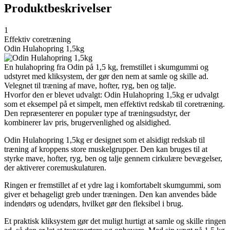
Produktbeskrivelser
1
Effektiv coretræning
Odin Hulahopring 1,5kg
En hulahopring fra Odin på 1,5 kg, fremstillet i skumgummi og
udstyret med kliksystem, der gør den nem at samle og skille ad.
Velegnet til træning af mave, hofter, ryg, ben og talje.
Hvorfor den er blevet udvalgt: Odin Hulahopring 1,5kg er udvalgt
som et eksempel på et simpelt, men effektivt redskab til coretræning.
Den repræsenterer en populær type af træningsudstyr, der
kombinerer lav pris, brugervenlighed og alsidighed.
Odin Hulahopring 1,5kg er designet som et alsidigt redskab til
træning af kroppens store muskelgrupper. Den kan bruges til at
styrke mave, hofter, ryg, ben og talje gennem cirkulære bevægelser,
der aktiverer coremuskulaturen.
Ringen er fremstillet af et ydre lag i komfortabelt skumgummi, som
giver et behageligt greb under træningen. Den kan anvendes både
indendørs og udendørs, hvilket gør den fleksibel i brug.
Et praktisk kliksystem gør det muligt hurtigt at samle og skille ringen