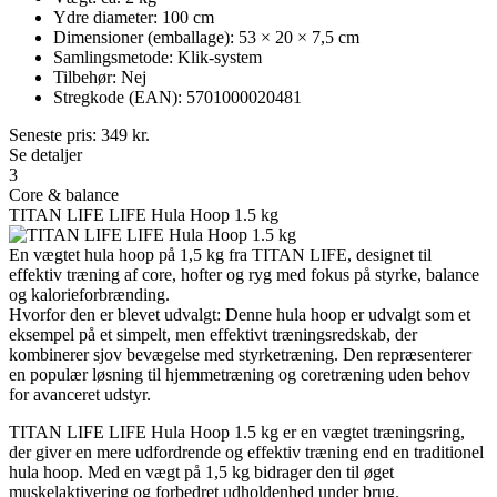
Ydre diameter: 100 cm
Dimensioner (emballage): 53 × 20 × 7,5 cm
Samlingsmetode: Klik-system
Tilbehør: Nej
Stregkode (EAN): 5701000020481
Seneste pris:
349
kr.
Se detaljer
3
Core & balance
TITAN LIFE LIFE Hula Hoop 1.5 kg
En vægtet hula hoop på 1,5 kg fra TITAN LIFE, designet til
effektiv træning af core, hofter og ryg med fokus på styrke, balance
og kalorieforbrænding.
Hvorfor den er blevet udvalgt: Denne hula hoop er udvalgt som et
eksempel på et simpelt, men effektivt træningsredskab, der
kombinerer sjov bevægelse med styrketræning. Den repræsenterer
en populær løsning til hjemmetræning og coretræning uden behov
for avanceret udstyr.
TITAN LIFE LIFE Hula Hoop 1.5 kg er en vægtet træningsring,
der giver en mere udfordrende og effektiv træning end en traditionel
hula hoop. Med en vægt på 1,5 kg bidrager den til øget
muskelaktivering og forbedret udholdenhed under brug.