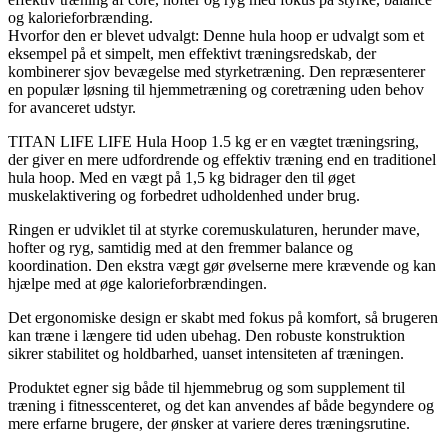
og kalorieforbrænding.
Hvorfor den er blevet udvalgt: Denne hula hoop er udvalgt som et
eksempel på et simpelt, men effektivt træningsredskab, der
kombinerer sjov bevægelse med styrketræning. Den repræsenterer
en populær løsning til hjemmetræning og coretræning uden behov
for avanceret udstyr.
TITAN LIFE LIFE Hula Hoop 1.5 kg er en vægtet træningsring,
der giver en mere udfordrende og effektiv træning end en traditionel
hula hoop. Med en vægt på 1,5 kg bidrager den til øget
muskelaktivering og forbedret udholdenhed under brug.
Ringen er udviklet til at styrke coremuskulaturen, herunder mave,
hofter og ryg, samtidig med at den fremmer balance og
koordination. Den ekstra vægt gør øvelserne mere krævende og kan
hjælpe med at øge kalorieforbrændingen.
Det ergonomiske design er skabt med fokus på komfort, så brugeren
kan træne i længere tid uden ubehag. Den robuste konstruktion
sikrer stabilitet og holdbarhed, uanset intensiteten af træningen.
Produktet egner sig både til hjemmebrug og som supplement til
træning i fitnesscenteret, og det kan anvendes af både begyndere og
mere erfarne brugere, der ønsker at variere deres træningsrutine.