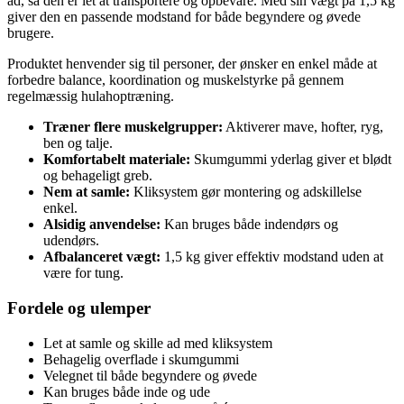
ad, så den er let at transportere og opbevare. Med sin vægt på 1,5 kg
giver den en passende modstand for både begyndere og øvede
brugere.
Produktet henvender sig til personer, der ønsker en enkel måde at
forbedre balance, koordination og muskelstyrke på gennem
regelmæssig hulahoptræning.
Træner flere muskelgrupper:
Aktiverer mave, hofter, ryg,
ben og talje.
Komfortabelt materiale:
Skumgummi yderlag giver et blødt
og behageligt greb.
Nem at samle:
Kliksystem gør montering og adskillelse
enkel.
Alsidig anvendelse:
Kan bruges både indendørs og
udendørs.
Afbalanceret vægt:
1,5 kg giver effektiv modstand uden at
være for tung.
Fordele og ulemper
Let at samle og skille ad med kliksystem
Behagelig overflade i skumgummi
Velegnet til både begyndere og øvede
Kan bruges både inde og ude