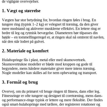
de vigtigste overvejelser.
1. Vægt og størrelse
Vægten har stor betydning for, hvordan ringen føles i brug. En
tungere ring (typisk 1–2 kg) er velegnet til træning, da den giver
mere modstand og aktiverer musklerne effektivt. En lettere ring er
bedre til leg og rytmisk bevægelse. Diameteren bør tilpasses din
højde – en tommelfingerregel er, at ringen skal nå omtrent til navlen,
når den står lodret på gulvet.
2. Materiale og komfort
Hulahopringe fås i plast, metal eller med skumovertræk.
Skumovertrukne modeller er bløde mod kroppen og gode til
begyndere, mens hårdere materialer giver mere intens træning.
Nogle modeller kan skilles ad for nem opbevaring og transport.
3. Formål og brug
Overvej, om du primært vil bruge ringen til fitness, dans eller leg.
Fitnessringe er ofte tungere og designet til coretræning, mens dans-
og performance-ringe typisk er lettere og mere fleksible. Der findes
også smart-hulahopringe med tællere, der registrerer rotationer og