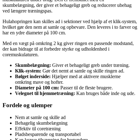
skumbelægning, der giver et behageligt greb og reducerer ubehag
ved længere træningspas.
Hulahopringen kan skilles ad i sektioner ved hjælp af et klik-system,
hvilket gør den nem at samle og opbevare. Den leveres i to farver og
har en ydre diameter på 100 cm.
Med en vægt på omkring 2 kg giver ringen en passende modstand,
der kan bidrage til at forbedre styrke og udholdenhed i
coremuskulaturen.
Skumbelægning:
Giver et behageligt greb under træning.
Klik-system:
Gør det nemt at samle og skille ringen ad.
Bølget inderside:
Hjælper med at aktivere musklerne
omkring mave og hofter.
Diameter på 100 cm:
Passer til de fleste brugere.
Velegnet til hjemmetræning:
Kan bruges både inde og ude.
Fordele og ulemper
Nem at samle og skille ad
Behagelig skumbelægning
Effektiv til coretræning
Pladsbesparende og transportabel
Kan kræve tilvænning for begyndere