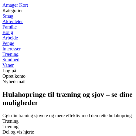
A
mager
K
ort
Kategorier
Smag
Aktiviteter
Familie
Bolig
Arbejde
Penge
Interesser
Træning
Sundhed
Vaner
Log på
Opret konto
Nyhedsmail
Hulahopringe til træning og sjov – se dine
muligheder
Gør din træning sjovere og mere effektiv med den rette hulahopring
Træning
Træning
Del og vis hjerte