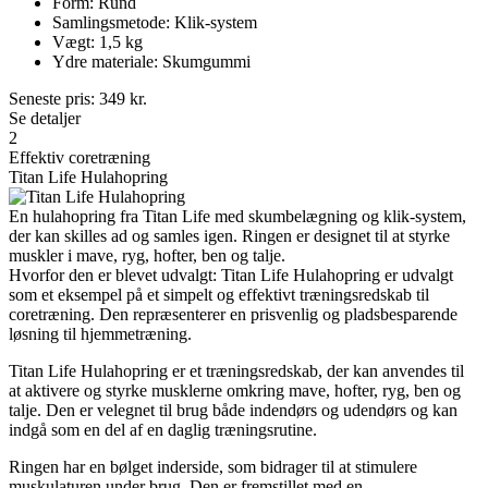
Form: Rund
Samlingsmetode: Klik-system
Vægt: 1,5 kg
Ydre materiale: Skumgummi
Seneste pris:
349
kr.
Se detaljer
2
Effektiv coretræning
Titan Life Hulahopring
En hulahopring fra Titan Life med skumbelægning og klik-system,
der kan skilles ad og samles igen. Ringen er designet til at styrke
muskler i mave, ryg, hofter, ben og talje.
Hvorfor den er blevet udvalgt: Titan Life Hulahopring er udvalgt
som et eksempel på et simpelt og effektivt træningsredskab til
coretræning. Den repræsenterer en prisvenlig og pladsbesparende
løsning til hjemmetræning.
Titan Life Hulahopring er et træningsredskab, der kan anvendes til
at aktivere og styrke musklerne omkring mave, hofter, ryg, ben og
talje. Den er velegnet til brug både indendørs og udendørs og kan
indgå som en del af en daglig træningsrutine.
Ringen har en bølget inderside, som bidrager til at stimulere
muskulaturen under brug. Den er fremstillet med en