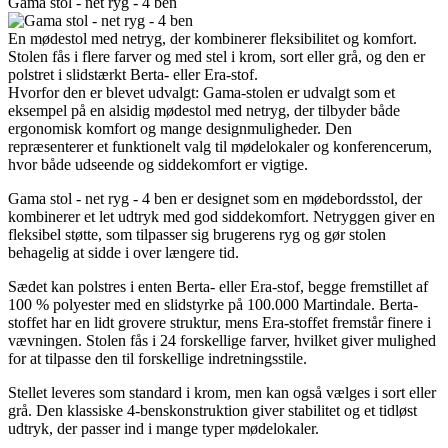
Gama stol - net ryg - 4 ben
En mødestol med netryg, der kombinerer fleksibilitet og komfort.
Stolen fås i flere farver og med stel i krom, sort eller grå, og den er
polstret i slidstærkt Berta- eller Era-stof.
Hvorfor den er blevet udvalgt: Gama-stolen er udvalgt som et
eksempel på en alsidig mødestol med netryg, der tilbyder både
ergonomisk komfort og mange designmuligheder. Den
repræsenterer et funktionelt valg til mødelokaler og konferencerum,
hvor både udseende og siddekomfort er vigtige.
Gama stol - net ryg - 4 ben er designet som en mødebordsstol, der
kombinerer et let udtryk med god siddekomfort. Netryggen giver en
fleksibel støtte, som tilpasser sig brugerens ryg og gør stolen
behagelig at sidde i over længere tid.
Sædet kan polstres i enten Berta- eller Era-stof, begge fremstillet af
100 % polyester med en slidstyrke på 100.000 Martindale. Berta-
stoffet har en lidt grovere struktur, mens Era-stoffet fremstår finere i
vævningen. Stolen fås i 24 forskellige farver, hvilket giver mulighed
for at tilpasse den til forskellige indretningsstile.
Stellet leveres som standard i krom, men kan også vælges i sort eller
grå. Den klassiske 4-benskonstruktion giver stabilitet og et tidløst
udtryk, der passer ind i mange typer mødelokaler.