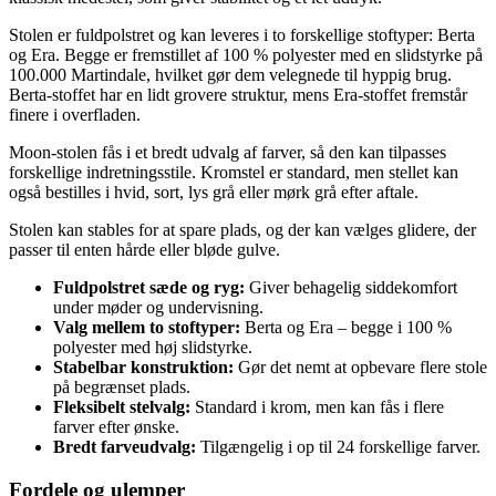
Stolen er fuldpolstret og kan leveres i to forskellige stoftyper: Berta
og Era. Begge er fremstillet af 100 % polyester med en slidstyrke på
100.000 Martindale, hvilket gør dem velegnede til hyppig brug.
Berta-stoffet har en lidt grovere struktur, mens Era-stoffet fremstår
finere i overfladen.
Moon-stolen fås i et bredt udvalg af farver, så den kan tilpasses
forskellige indretningsstile. Kromstel er standard, men stellet kan
også bestilles i hvid, sort, lys grå eller mørk grå efter aftale.
Stolen kan stables for at spare plads, og der kan vælges glidere, der
passer til enten hårde eller bløde gulve.
Fuldpolstret sæde og ryg:
Giver behagelig siddekomfort
under møder og undervisning.
Valg mellem to stoftyper:
Berta og Era – begge i 100 %
polyester med høj slidstyrke.
Stabelbar konstruktion:
Gør det nemt at opbevare flere stole
på begrænset plads.
Fleksibelt stelvalg:
Standard i krom, men kan fås i flere
farver efter ønske.
Bredt farveudvalg:
Tilgængelig i op til 24 forskellige farver.
Fordele og ulemper