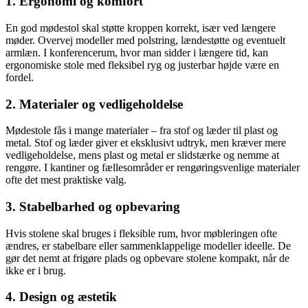
1. Ergonomi og komfort
En god mødestol skal støtte kroppen korrekt, især ved længere
møder. Overvej modeller med polstring, lændestøtte og eventuelt
armlæn. I konferencerum, hvor man sidder i længere tid, kan
ergonomiske stole med fleksibel ryg og justerbar højde være en
fordel.
2. Materialer og vedligeholdelse
Mødestole fås i mange materialer – fra stof og læder til plast og
metal. Stof og læder giver et eksklusivt udtryk, men kræver mere
vedligeholdelse, mens plast og metal er slidstærke og nemme at
rengøre. I kantiner og fællesområder er rengøringsvenlige materialer
ofte det mest praktiske valg.
3. Stabelbarhed og opbevaring
Hvis stolene skal bruges i fleksible rum, hvor møbleringen ofte
ændres, er stabelbare eller sammenklappelige modeller ideelle. De
gør det nemt at frigøre plads og opbevare stolene kompakt, når de
ikke er i brug.
4. Design og æstetik