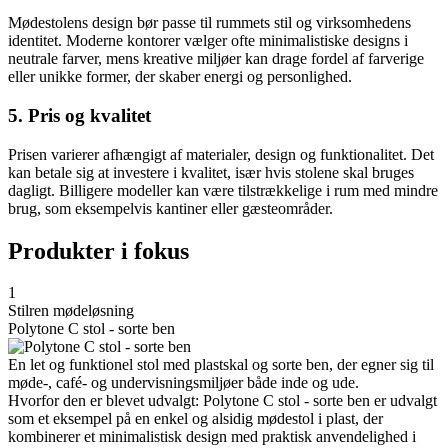
Mødestolens design bør passe til rummets stil og virksomhedens
identitet. Moderne kontorer vælger ofte minimalistiske designs i
neutrale farver, mens kreative miljøer kan drage fordel af farverige
eller unikke former, der skaber energi og personlighed.
5. Pris og kvalitet
Prisen varierer afhængigt af materialer, design og funktionalitet. Det
kan betale sig at investere i kvalitet, især hvis stolene skal bruges
dagligt. Billigere modeller kan være tilstrækkelige i rum med mindre
brug, som eksempelvis kantiner eller gæsteområder.
Produkter i fokus
1
Stilren mødeløsning
Polytone C stol - sorte ben
En let og funktionel stol med plastskal og sorte ben, der egner sig til
møde-, café- og undervisningsmiljøer både inde og ude.
Hvorfor den er blevet udvalgt: Polytone C stol - sorte ben er udvalgt
som et eksempel på en enkel og alsidig mødestol i plast, der
kombinerer et minimalistisk design med praktisk anvendelighed i