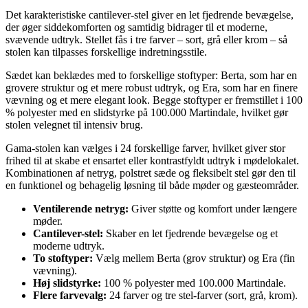
Det karakteristiske cantilever-stel giver en let fjedrende bevægelse,
der øger siddekomforten og samtidig bidrager til et moderne,
svævende udtryk. Stellet fås i tre farver – sort, grå eller krom – så
stolen kan tilpasses forskellige indretningsstile.
Sædet kan beklædes med to forskellige stoftyper: Berta, som har en
grovere struktur og et mere robust udtryk, og Era, som har en finere
vævning og et mere elegant look. Begge stoftyper er fremstillet i 100
% polyester med en slidstyrke på 100.000 Martindale, hvilket gør
stolen velegnet til intensiv brug.
Gama-stolen kan vælges i 24 forskellige farver, hvilket giver stor
frihed til at skabe et ensartet eller kontrastfyldt udtryk i mødelokalet.
Kombinationen af netryg, polstret sæde og fleksibelt stel gør den til
en funktionel og behagelig løsning til både møder og gæsteområder.
Ventilerende netryg:
Giver støtte og komfort under længere
møder.
Cantilever-stel:
Skaber en let fjedrende bevægelse og et
moderne udtryk.
To stoftyper:
Vælg mellem Berta (grov struktur) og Era (fin
vævning).
Høj slidstyrke:
100 % polyester med 100.000 Martindale.
Flere farvevalg:
24 farver og tre stel-farver (sort, grå, krom).