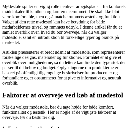
Mødestole spiller en vigtig rolle i enhver arbejdsplads – fra kontorets
mødelokaler til kantinen og konferencerummet. De skal ikke blot
være komfortable, men også matche rummets æstetik og funktion.
Valget af den rette mødestol kan have betydning for både
medarbejdernes trivsel og rummets udtryk. I denne artikel får du et
samlet overblik over, hvad du bør overveje, når du vælger
mødestole, samt en introduktion til forskellige typer og brands på
markedet.
Artiklen præsenterer et bredt udsnit af mødestole, som repræsenterer
forskellige designs, materialer og funktioner. Formålet er at give et
overblik over mulighederne, så du lettere kan finde den type stol, der
passer til dit behov og budget. Oplysningerne om produkterne er
baseret på offentligt tilgængelige beskrivelser fra producenter og
forhandlere og er opsummeret for at give et informativt og neutralt
overblik.
Faktorer at overveje ved køb af mødestol
Når du vælger mødestole, bør du tage højde for både komfort,
funktionalitet og æstetik. Her er nogle af de vigtigste faktorer at
overveje, før du beslutter dig.