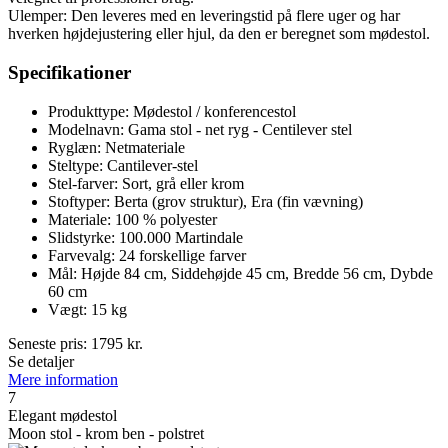
Ulemper: Den leveres med en leveringstid på flere uger og har
hverken højdejustering eller hjul, da den er beregnet som mødestol.
Specifikationer
Produkttype: Mødestol / konferencestol
Modelnavn: Gama stol - net ryg - Centilever stel
Ryglæn: Netmateriale
Steltype: Cantilever-stel
Stel-farver: Sort, grå eller krom
Stoftyper: Berta (grov struktur), Era (fin vævning)
Materiale: 100 % polyester
Slidstyrke: 100.000 Martindale
Farvevalg: 24 forskellige farver
Mål: Højde 84 cm, Siddehøjde 45 cm, Bredde 56 cm, Dybde
60 cm
Vægt: 15 kg
Seneste pris:
1795
kr.
Se detaljer
Mere information
7
Elegant mødestol
Moon stol - krom ben - polstret