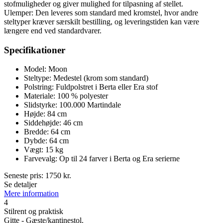
stofmuligheder og giver mulighed for tilpasning af stellet.
Ulemper: Den leveres som standard med kromstel, hvor andre
steltyper kræver særskilt bestilling, og leveringstiden kan være
længere end ved standardvarer.
Specifikationer
Model: Moon
Steltype: Medestel (krom som standard)
Polstring: Fuldpolstret i Berta eller Era stof
Materiale: 100 % polyester
Slidstyrke: 100.000 Martindale
Højde: 84 cm
Siddehøjde: 46 cm
Bredde: 64 cm
Dybde: 64 cm
Vægt: 15 kg
Farvevalg: Op til 24 farver i Berta og Era serierne
Seneste pris:
1750
kr.
Se detaljer
Mere information
4
Stilrent og praktisk
Gitte - Gæste/kantinestol.