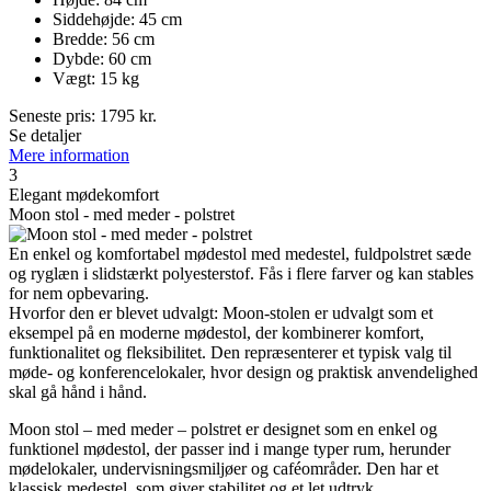
Siddehøjde: 45 cm
Bredde: 56 cm
Dybde: 60 cm
Vægt: 15 kg
Seneste pris:
1795
kr.
Se detaljer
Mere information
3
Elegant mødekomfort
Moon stol - med meder - polstret
En enkel og komfortabel mødestol med medestel, fuldpolstret sæde
og ryglæn i slidstærkt polyesterstof. Fås i flere farver og kan stables
for nem opbevaring.
Hvorfor den er blevet udvalgt: Moon-stolen er udvalgt som et
eksempel på en moderne mødestol, der kombinerer komfort,
funktionalitet og fleksibilitet. Den repræsenterer et typisk valg til
møde- og konferencelokaler, hvor design og praktisk anvendelighed
skal gå hånd i hånd.
Moon stol – med meder – polstret er designet som en enkel og
funktionel mødestol, der passer ind i mange typer rum, herunder
mødelokaler, undervisningsmiljøer og caféområder. Den har et
klassisk medestel, som giver stabilitet og et let udtryk.