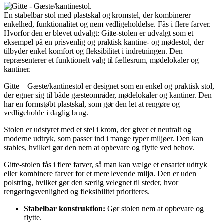
En stabelbar stol med plastskal og kromstel, der kombinerer
enkelhed, funktionalitet og nem vedligeholdelse. Fås i flere farver.
Hvorfor den er blevet udvalgt: Gitte-stolen er udvalgt som et
eksempel på en prisvenlig og praktisk kantine- og mødestol, der
tilbyder enkel komfort og fleksibilitet i indretningen. Den
repræsenterer et funktionelt valg til fællesrum, mødelokaler og
kantiner.
Gitte – Gæste/kantinestol er designet som en enkel og praktisk stol,
der egner sig til både gæsteområder, mødelokaler og kantiner. Den
har en formstøbt plastskal, som gør den let at rengøre og
vedligeholde i daglig brug.
Stolen er udstyret med et stel i krom, der giver et neutralt og
moderne udtryk, som passer ind i mange typer miljøer. Den kan
stables, hvilket gør den nem at opbevare og flytte ved behov.
Gitte-stolen fås i flere farver, så man kan vælge et ensartet udtryk
eller kombinere farver for et mere levende miljø. Den er uden
polstring, hvilket gør den særlig velegnet til steder, hvor
rengøringsvenlighed og fleksibilitet prioriteres.
Stabelbar konstruktion:
Gør stolen nem at opbevare og
flytte.