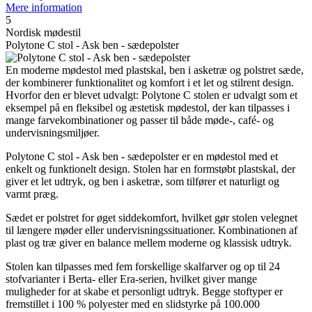
Mere information
5
Nordisk mødestil
Polytone C stol - Ask ben - sædepolster
En moderne mødestol med plastskal, ben i asketræ og polstret sæde,
der kombinerer funktionalitet og komfort i et let og stilrent design.
Hvorfor den er blevet udvalgt: Polytone C stolen er udvalgt som et
eksempel på en fleksibel og æstetisk mødestol, der kan tilpasses i
mange farvekombinationer og passer til både møde-, café- og
undervisningsmiljøer.
Polytone C stol - Ask ben - sædepolster er en mødestol med et
enkelt og funktionelt design. Stolen har en formstøbt plastskal, der
giver et let udtryk, og ben i asketræ, som tilfører et naturligt og
varmt præg.
Sædet er polstret for øget siddekomfort, hvilket gør stolen velegnet
til længere møder eller undervisningssituationer. Kombinationen af
plast og træ giver en balance mellem moderne og klassisk udtryk.
Stolen kan tilpasses med fem forskellige skalfarver og op til 24
stofvarianter i Berta- eller Era-serien, hvilket giver mange
muligheder for at skabe et personligt udtryk. Begge stoftyper er
fremstillet i 100 % polyester med en slidstyrke på 100.000