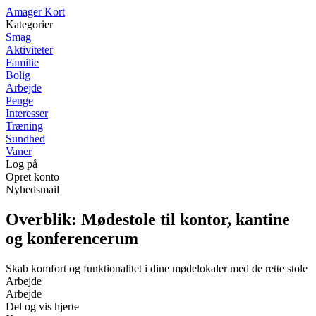
A
mager
K
ort
Kategorier
Smag
Aktiviteter
Familie
Bolig
Arbejde
Penge
Interesser
Træning
Sundhed
Vaner
Log på
Opret konto
Nyhedsmail
Overblik: Mødestole til kontor, kantine
og konferencerum
Skab komfort og funktionalitet i dine mødelokaler med de rette stole
Arbejde
Arbejde
Del og vis hjerte