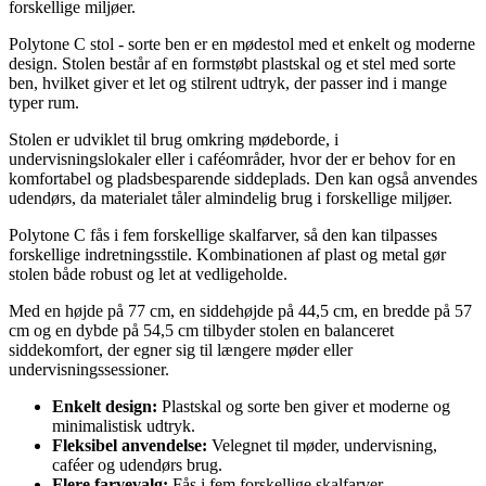
forskellige miljøer.
Polytone C stol - sorte ben er en mødestol med et enkelt og moderne
design. Stolen består af en formstøbt plastskal og et stel med sorte
ben, hvilket giver et let og stilrent udtryk, der passer ind i mange
typer rum.
Stolen er udviklet til brug omkring mødeborde, i
undervisningslokaler eller i caféområder, hvor der er behov for en
komfortabel og pladsbesparende siddeplads. Den kan også anvendes
udendørs, da materialet tåler almindelig brug i forskellige miljøer.
Polytone C fås i fem forskellige skalfarver, så den kan tilpasses
forskellige indretningsstile. Kombinationen af plast og metal gør
stolen både robust og let at vedligeholde.
Med en højde på 77 cm, en siddehøjde på 44,5 cm, en bredde på 57
cm og en dybde på 54,5 cm tilbyder stolen en balanceret
siddekomfort, der egner sig til længere møder eller
undervisningssessioner.
Enkelt design:
Plastskal og sorte ben giver et moderne og
minimalistisk udtryk.
Fleksibel anvendelse:
Velegnet til møder, undervisning,
caféer og udendørs brug.
Flere farvevalg:
Fås i fem forskellige skalfarver.