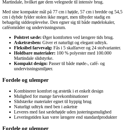
Martindale, hvilket gør dem velegnede til intensiv brug.
Med sine kompakte mål på 77 cm i højde, 57 cm i bredde og 54,5
cm i dybde fylder stolen ikke meget, men tilbyder stadig en
behagelig siddeoplevelse. Den egner sig til både mødelokaler,
caféområder og undervisningsrum.
Polstret sæde:
Øger komforten ved længere tids brug.
Asketræsben:
Giver et naturligt og elegant udtryk.
Fleksibel farvevalg:
Fås i 5 skalfarver og 24 stofvarianter.
Holdbare materialer:
100 % polyester med 100.000
Martindale slidstyrke.
Kompakt design:
Passer til både møde-, café- og
undervisningsmiljøer.
Fordele og ulemper
Kombinerer komfort og æstetik i et enkelt design
Mulighed for mange farvekombinationer
Slidstærke materialer egnet til hyppig brug
Naturligt udtryk med ben i asketræ
Leveres med fast sædehøjde uden justeringsmulighed
Leveringstiden kan være længere end standardprodukter
Fordele og ulemper