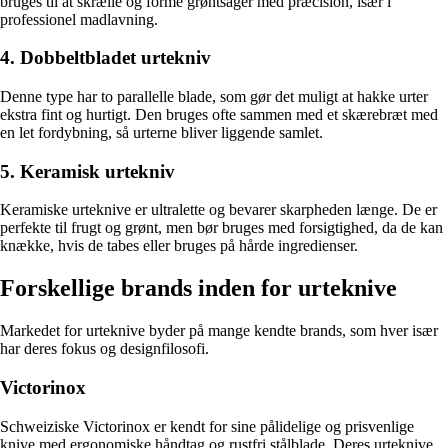
bruges til at skrælle og forme grøntsager med præcision, især i
professionel madlavning.
4. Dobbeltbladet urtekniv
Denne type har to parallelle blade, som gør det muligt at hakke urter
ekstra fint og hurtigt. Den bruges ofte sammen med et skærebræt med
en let fordybning, så urterne bliver liggende samlet.
5. Keramisk urtekniv
Keramiske urteknive er ultralette og bevarer skarpheden længe. De er
perfekte til frugt og grønt, men bør bruges med forsigtighed, da de kan
knække, hvis de tabes eller bruges på hårde ingredienser.
Forskellige brands inden for urteknive
Markedet for urteknive byder på mange kendte brands, som hver især
har deres fokus og designfilosofi.
Victorinox
Schweiziske Victorinox er kendt for sine pålidelige og prisvenlige
knive med ergonomiske håndtag og rustfri stålblade. Deres urteknive