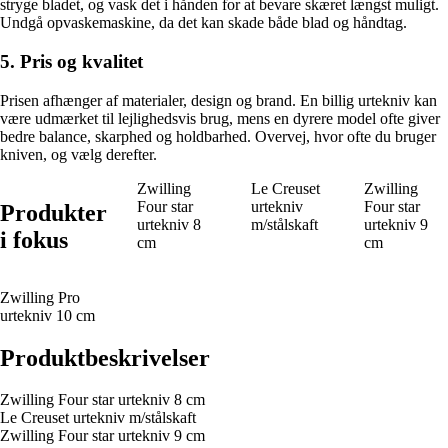
stryge bladet, og vask det i hånden for at bevare skæret længst muligt.
Undgå opvaskemaskine, da det kan skade både blad og håndtag.
5. Pris og kvalitet
Prisen afhænger af materialer, design og brand. En billig urtekniv kan
være udmærket til lejlighedsvis brug, mens en dyrere model ofte giver
bedre balance, skarphed og holdbarhed. Overvej, hvor ofte du bruger
kniven, og vælg derefter.
Zwilling
Le Creuset
Zwilling
Four star
urtekniv
Four star
Produkter
urtekniv 8
m/stålskaft
urtekniv 9
i fokus
cm
cm
Zwilling Pro
urtekniv 10 cm
Produktbeskrivelser
Zwilling Four star urtekniv 8 cm
Le Creuset urtekniv m/stålskaft
Zwilling Four star urtekniv 9 cm