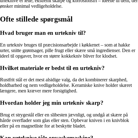
urteknive er lette, ekstremt skarpe og korrosionsfri – ideelle til dem, der
ønsker minimal vedligeholdelse.
Ofte stillede spørgsmål
Hvad bruger man en urtekniv til?
En urtekniv bruges til præcisionsarbejde i køkkenet – som at hakke
urter, snitte grøntsager, pille frugt eller skære små ingredienser. Den er
ideel til opgaver, hvor en større kokkekniv bliver for klodset.
Hvilket materiale er bedst til en urtekniv?
Rustfrit stål er det mest alsidige valg, da det kombinerer skarphed,
holdbarhed og nem vedligeholdelse. Keramiske knive holder skæret
længere, men kræver mere forsigtighed.
Hvordan holder jeg min urtekniv skarp?
Brug et strygestål eller en slibesten jævnligt, og undgå at skære på
hårde overflader som glas eller sten. Opbevar kniven i en knivblok
eller på en magnetliste for at beskytte bladet.
Kan urteknive tåle opvaskemaskine?