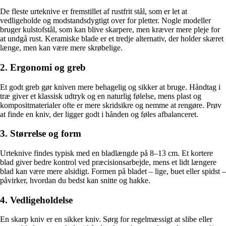
De fleste urteknive er fremstillet af rustfrit stål, som er let at
vedligeholde og modstandsdygtigt over for pletter. Nogle modeller
bruger kulstofstål, som kan blive skarpere, men kræver mere pleje for
at undgå rust. Keramiske blade er et tredje alternativ, der holder skæret
længe, men kan være mere skrøbelige.
2. Ergonomi og greb
Et godt greb gør kniven mere behagelig og sikker at bruge. Håndtag i
træ giver et klassisk udtryk og en naturlig følelse, mens plast og
kompositmaterialer ofte er mere skridsikre og nemme at rengøre. Prøv
at finde en kniv, der ligger godt i hånden og føles afbalanceret.
3. Størrelse og form
Urteknive findes typisk med en bladlængde på 8–13 cm. Et kortere
blad giver bedre kontrol ved præcisionsarbejde, mens et lidt længere
blad kan være mere alsidigt. Formen på bladet – lige, buet eller spidst –
påvirker, hvordan du bedst kan snitte og hakke.
4. Vedligeholdelse
En skarp kniv er en sikker kniv. Sørg for regelmæssigt at slibe eller